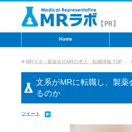
Home
MRラボ：製薬会社MRの求人・転職情報
TOP
文系がMRに転職し、製薬
るのか
ツイート