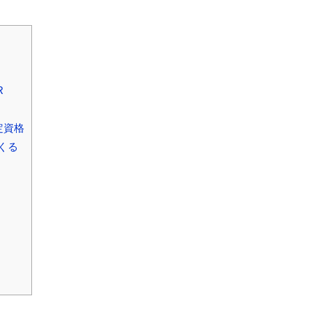
R
定資格
くる